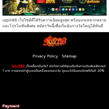
uspin88 เว็บไซต์ที่ได้รับความนิยมสูงสุด พร้อมเกมหลากหลาย
และโปรโมชั่นพิเศษ สมัครวันนี้เพื่อเริ่มลุ้นรางวัลใหญ่ได้ทันที
Privacy Policy
Sitemap
ktv789
เว็บสล็อตอันดับ1 เปิดโอกาสให้คุณเริ่มต้นการเดิมพันเพียงแค่
1 บาท การฝากเข้าสู่ระบบเป็นครั้งแรกของวัน คุณจะได้รับเครดิตฟรีทันที 20%
Payment